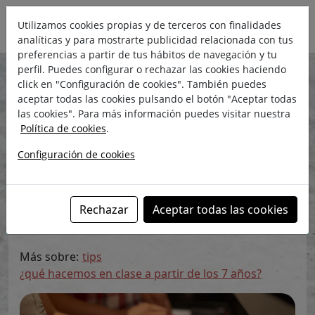
Utilizamos cookies propias y de terceros con finalidades
analíticas y para mostrarte publicidad relacionada con tus
preferencias a partir de tus hábitos de navegación y tu
perfil. Puedes configurar o rechazar las cookies haciendo
El blog de Rocío
click en "Configuración de cookies". También puedes
aceptar todas las cookies pulsando el botón "Aceptar todas
Conoce las claves de estudio para
las cookies". Para más información puedes visitar nuestra
tu hij@ pianista
Política de cookies
.
lunes, 7 de octubre de 2019
Configuración de cookies
Rocío Madueño
Directora en ©Yoglar, escuela de
música
Rechazar
Aceptar todas las cookies
Más sobre:
tips
¿qué hacemos en clase a partir de los 7 años?