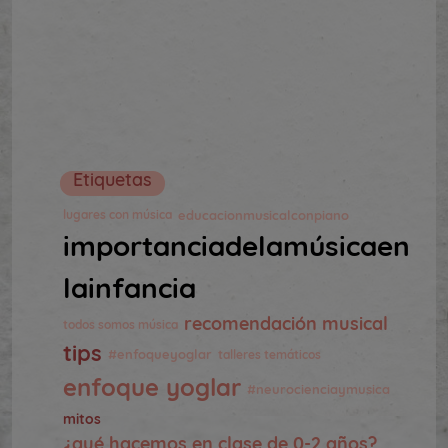
Etiquetas
educacionmusicalconpiano
lugares con música
importanciadelamúsicaen
lainfancia
recomendación musical
todos somos música
tips
#enfoqueyoglar
talleres temáticos
enfoque yoglar
#neurocienciaymusica
mitos
¿qué hacemos en clase de 0-2 años?