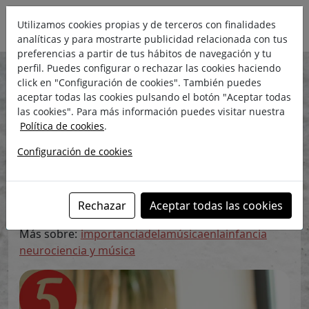
Utilizamos cookies propias y de terceros con finalidades
analíticas y para mostrarte publicidad relacionada con tus
preferencias a partir de tus hábitos de navegación y tu
perfil. Puedes configurar o rechazar las cookies haciendo
El blog de Rocío
click en "Configuración de cookies". También puedes
aceptar todas las cookies pulsando el botón "Aceptar todas
Píldora 5. El bienestar emocional
las cookies". Para más información puedes visitar nuestra
Política de cookies
.
martes, 10 de noviembre de 2020
Rocío Madueño
Configuración de cookies
Directora en ©Yoglar, escuela de
música
Rechazar
Aceptar todas las cookies
Más sobre:
importanciadelamúsicaenlainfancia
neurociencia y música