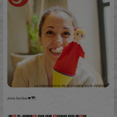
¡Hola familias❤️🎹!
"🅻🅰 🅼ú🆂🅸🅲🅰 🅴🆂 🅴🅻 🅰🆁🆃🅴 🅳🅴 🅻🅰🆂